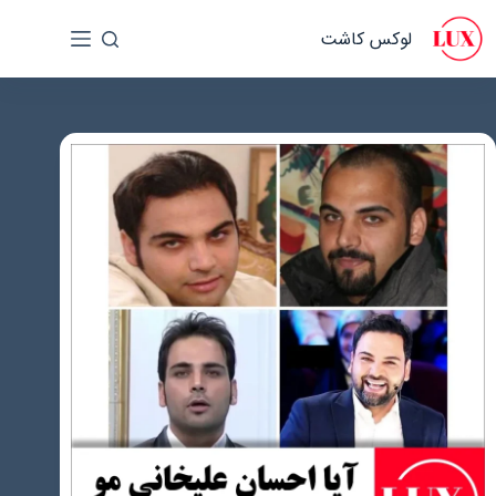
رش
لوکس کاشت
ه
حتوا