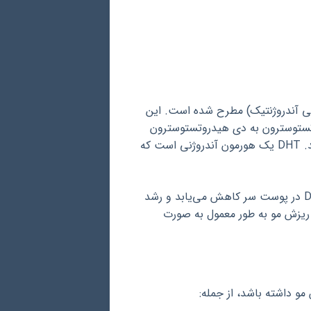
سی آندروژنتیک) مطرح شده است. این
فا ردوکتاز نوع ۲، که باعث تبدیل تستوسترون به دی هیدروتستوسترون
(DHT) می‌شود، می‌تواند تاثیر مثبتی بر روی رشد مو داشته باشد. DHT یک هورمون آندروژنی است که
با مهار فعالیت 5-آلفا ردوکتاز نوع ۲ توسط فیناستراید، میزان DHT در پوست سر کاهش می‌یابد و رشد
 ریزش مو به طور معمول به صورت
مو داشته باشد، از جمله: