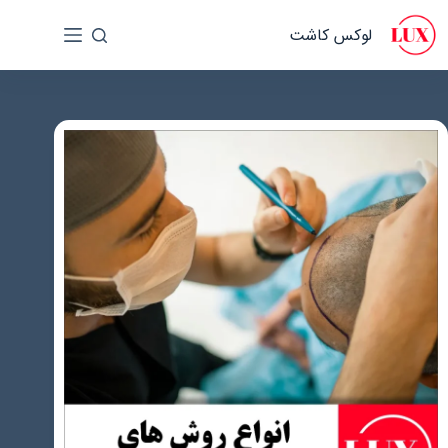
رش
لوکس کاشت
ه
حتوا