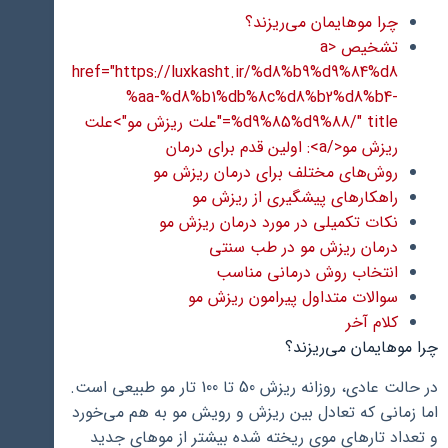
چرا موهایمان می‌ریزند؟
تشخیص <a
href="https://luxkasht.ir/%d8%b9%d9%84%d8
%aa-%d8%b1%db%8c%d8%b2%d8%b4-
%d9%85%d9%88/" title="علت ریزش مو">علت
ریزش مو</a>: اولین قدم برای درمان
روش‌های مختلف برای درمان ریزش مو
راهکارهای پیشگیری از ریزش مو
نکات تکمیلی در مورد درمان ریزش مو
درمان ریزش مو در طب سنتی
انتخاب روش درمانی مناسب
سوالات متداول پیرامون ریزش مو
کلام آخر
چرا موهایمان می‌ریزند؟
در حالت عادی، روزانه ریزش 50 تا 100 تار مو طبیعی است.
اما زمانی که تعادل بین ریزش و رویش مو به هم می‌خورد
و تعداد تارهای موی ریخته شده بیشتر از موهای جدید