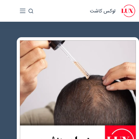
رش
لوکس کاشت
ه
حتوا