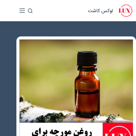
رش
لوکس کاشت
ه
حتوا