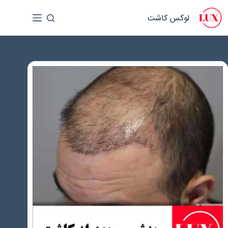
رش
لوکس کاشت
ه
حتوا