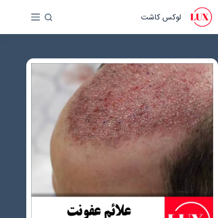
رش
لوکس کاشت
ه
حتوا