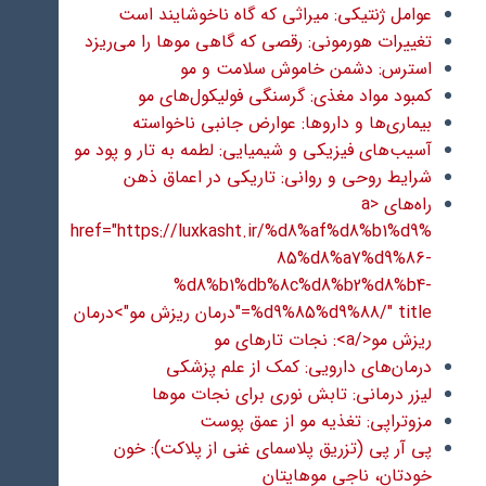
عوامل ژنتیکی: میراثی که گاه ناخوشایند است
تغییرات هورمونی: رقصی که گاهی موها را می‌ریزد
استرس: دشمن خاموش سلامت و مو
کمبود مواد مغذی: گرسنگی فولیکول‌های مو
بیماری‌ها و داروها: عوارض جانبی ناخواسته
آسیب‌های فیزیکی و شیمیایی: لطمه به تار و پود مو
شرایط روحی و روانی: تاریکی در اعماق ذهن
راه‌های <a
href="https://luxkasht.ir/%d8%af%d8%b1%d9%
85%d8%a7%d9%86-
%d8%b1%db%8c%d8%b2%d8%b4-
%d9%85%d9%88/" title="درمان ریزش مو">درمان
ریزش مو</a>: نجات تارهای مو
درمان‌های دارویی: کمک از علم پزشکی
لیزر درمانی: تابش نوری برای نجات موها
مزوتراپی: تغذیه مو از عمق پوست
پی آر پی (تزریق پلاسمای غنی از پلاکت): خون
خودتان، ناجی موهایتان