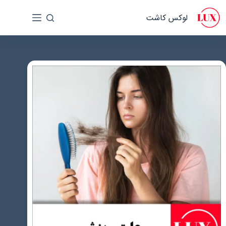
رش
لوکس کاشت
ه
حتوا