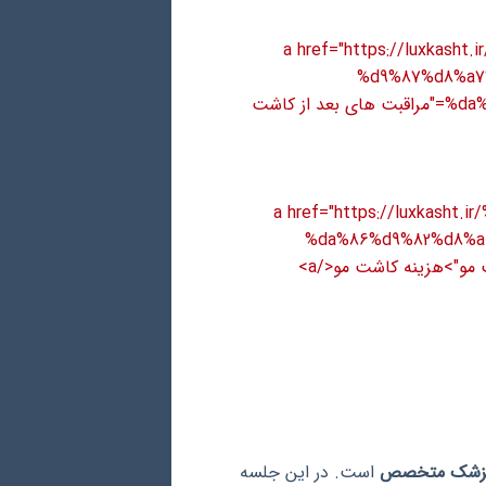
<a href="https://luxka
%d9%87%d8%a7
%da%a9%d8%a7%d8%b4%d8%aa-%d9%85%d9%88/" title="مراقبت های بعد از کاشت
<a href="https://luxkas
%da%86%d9%82%d8%a
 پزشک متخصص
است. در این جلسه