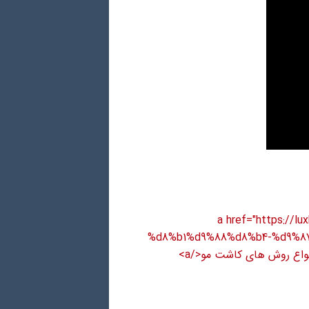
<a href="https:/
%d8%b1%d9%88%d8%b4-%d9%8