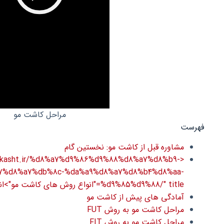
مراحل کاشت مو
فهرست
مشاوره قبل از کاشت مو: نخستین گام
/luxkasht.ir/%d8%a7%d9%86%d9%88%d8%a7%d8%b9-
7%d8%a7%db%8c-%da%a9%d8%a7%d8%b4%d8%aa-
%d9%85%d9%88/" title="انواع روش های کاشت مو">انواع روش های کاشت مو</a>
آمادگی های پیش از کاشت مو
مراحل کاشت مو به روش FUT
مراحل کاشت مو به روش FIT