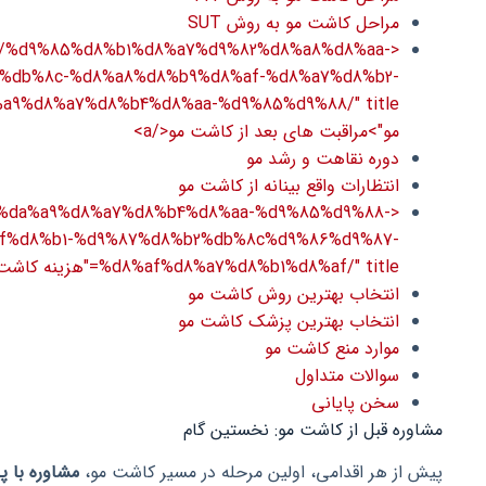
مراحل کاشت مو به روش SUT
sht.ir/%d9%85%d8%b1%d8%a7%d9%82%d8%a8%d8%aa-
%db%8c-%d8%a8%d8%b9%d8%af-%d8%a7%d8%b2-
مو">مراقبت های بعد از کاشت مو</a>
دوره نقاهت و رشد مو
انتظارات واقع بینانه از کاشت مو
ht.ir/%da%a9%d8%a7%d8%b4%d8%aa-%d9%85%d9%88-
f%d8%b1-%d9%87%d8%b2%db%8c%d9%86%d9%87-
%d8%af%d8%a7%d8%b1%d8%af/" title="هزینه کاشت مو">هزینه کاشت مو</a>
انتخاب بهترین روش کاشت مو
انتخاب بهترین پزشک کاشت مو
موارد منع کاشت مو
سوالات متداول
سخن پایانی
مشاوره قبل از کاشت مو: نخستین گام
پیش از هر اقدامی، اولین مرحله در مسیر کاشت مو،
مشاوره با