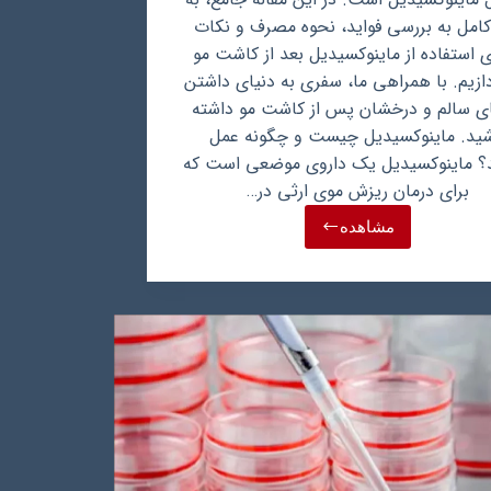
کامل به بررسی فواید، نحوه مصرف و نکات
 استفاده از ماینوکسیدیل بعد از کاشت مو
ازیم. با همراهی ما، سفری به دنیای داشتن
ی سالم و درخشان پس از کاشت مو داشته
شید. ماینوکسیدیل چیست و چگونه عمل
د؟ ماینوکسیدیل یک داروی موضعی است که
برای درمان ریزش موی ارثی در…
مشاهده
ماینوکسیدیل
بعد
از
کاشت
مو:
تقویت
کننده
ماندگاری
و
تراکم
موهای
کاشته
شده