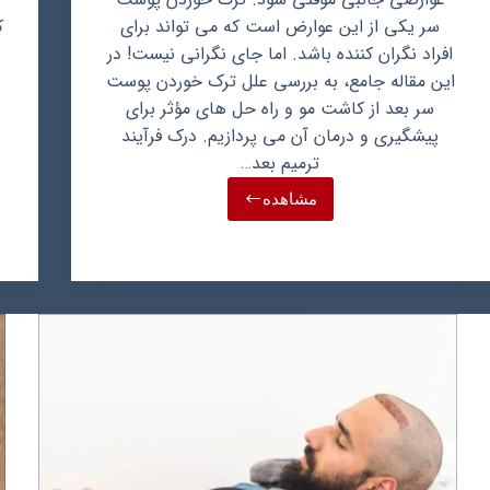
سر یکی از این عوارض است که می تواند برای
ک
افراد نگران کننده باشد. اما جای نگرانی نیست! در
این مقاله جامع، به بررسی علل ترک خوردن پوست
سر بعد از کاشت مو و راه حل های مؤثر برای
پیشگیری و درمان آن می پردازیم. درک فرآیند
ترمیم بعد…
مشاهده
علت
ترک
خوردن
پوست
سر
بعد
از
کاشت
مو:
فرآیند
بهبود
و
راه
حل