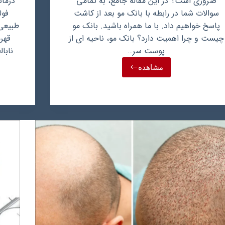
ضروری است؟ در این مقاله جامع، به تمامی
درمان
سوالات شما در رابطه با بانک مو بعد از کاشت
فول
پاسخ خواهیم داد. با ما همراه باشید. بانک مو
طبیعی 
چیست و چرا اهمیت دارد؟ بانک مو، ناحیه ای از
قهر
پوست سر…
نابا
مشاهده
بانک
مو
بعد
از
کاشت:
کلید
ماندگاری
و
بازسازی
مجدد
آن