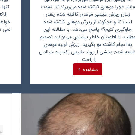
مانند «چرا موهای کاشته شده می‌ریزند؟»، «مدت
تنها 
زمان ریزش طبیعی موهای کاشته شده چقدر
فاکت
است؟» و «چگونه از ریزش موهای کاشته شده
خواهی
جلوگیری کنیم؟» پاسخ می‌دهد. با مطالعه این
نمی ش
طلب، با اطمینان خاطر بیشتری می‌توانید تصمیم
به انجام کاشت مو بگیرید. ریزش اولیه موهای
اشته شده: بخشی از روند طبیعی بگذارید خیالتان
را راحت…
مشاهده
ریزش
موهای
کاشته
شده
بعد
از
چند
سال:
نگرانی
اکثر
مراجعه
کنندگان