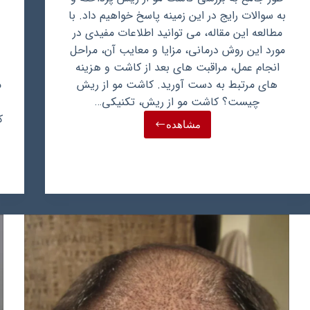
به سوالات رایج در این زمینه پاسخ خواهیم داد. با
مطالعه این مقاله، می توانید اطلاعات مفیدی در
مورد این روش درمانی، مزایا و معایب آن، مراحل
انجام عمل، مراقبت های بعد از کاشت و هزینه
های مرتبط به دست آورید. کاشت مو از ریش
م
چیست؟ کاشت مو از ریش، تکنیکی…
ک
مشاهده
کاشت
مو
از
ریش:
راه
حلی
نوین
برای
احیای
موهای
سر